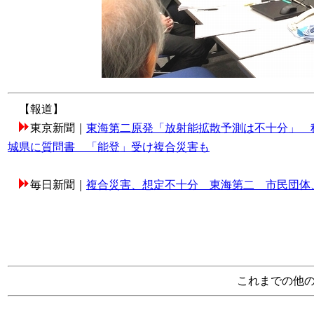
【報道】
東京新聞｜
東海第二原発「放射能拡散予測は不十分」 
城県に質問書 「能登」受け複合災害も
毎日新聞｜
複合災害、想定不十分 東海第二 市民団体
これまでの他