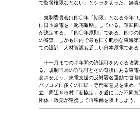
で監督権限などない」とシラを切った。無責
規制委員会は四〇年「期限」となる今年11
に日本原電を「叱咤激励」している。運転四
が決定する。「四〇年原則」である。四つの
の審査、しかも国内で最も旧く脆弱な東海第
ての設計、人材資源も乏しい日本原電である
十一月までの半年間の許認可をめぐる攻防
る。規制当局の許認可とその背後にある東電
念させよう。東電支援の反対署名運動で首都
パブコメに多くの国民・専門家意見を集め、
立、周辺６市村「新協定」を盾にした不同意
団体・政党が連携して再稼働を阻