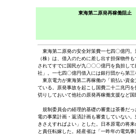
東海第二原発再稼働阻止
(「はんげんぱつ
東海第二原発の安全対策費一七四〇億円。
（株）は、借入のために差し出す担保物件も
されてすでに国民が九〇〇〇億円を負担して
社」。一七四〇億円借入には銀行団から第三
東京電力が東海第二再稼働の「前払い資金
ている。原発事故を起こし国費二十二兆円を
切りしておいて他社の原発再稼働支援など国
規制委員会の経理的基礎の審査は茶番だっ
電の事業計画・返済計画も審査していない。
きさえすればよい」とした。日本原電の将来
と責任転嫁した。経産省は「一昨年の電気事