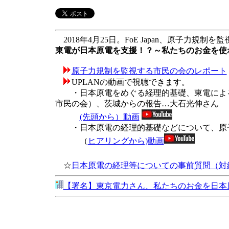
2018年4月25日。FoE Japan、原子力規制
東電が日本原電を支援！？～私たちのお金を使
原子力規制を監視する市民の会のレポート
UPLANの動画で視聴できます。
・日本原電をめぐる経理的基礎、東電による
市民の会）、茨城からの報告…大石光伸さん
(先頭から）動画
・日本原電の経理的基礎などについて、原子
（
ヒアリングから)動画
☆
日本原電の経理等についての事前質問（対
【署名】東京電力さん、私たちのお金を日本