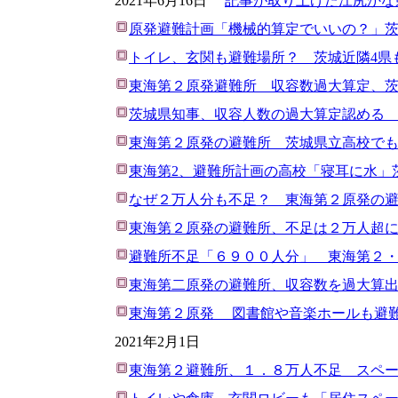
2021年6月16日
記事が取り上げた江尻かな
原発避難計画「機械的算定でいいの？」
トイレ、玄関も避難場所？ 茨城近隣4県
東海第２原発避難所 収容数過大算定、茨
茨城県知事、収容人数の過大算定認める
東海第２原発の避難所 茨城県立高校で
東海第2、避難所計画の高校「寝耳に水」
なぜ２万人分も不足？ 東海第２原発の
東海第２原発の避難所、不足は２万人超
避難所不足「６９００人分」 東海第２
東海第二原発の避難所、収容数を過大算出 
東海第２原発 図書館や音楽ホールも避
2021年2月1日
東海第２避難所、１．８万人不足 スペ