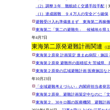
（2）調整３年 難航続く交通手段手配
｜
（1）達成困難 ９４万人の安全どう確保
避難受け入れ準備進まず 東海第二再稼
東海第二「第二の避難先」 候補地６県
年4月7日
東海第二原発避難計画関連
（
東海第２原発 計画策定 進まぬ病院・施設
東海第２原発 避難所の面積拡大 茨城県
東海第２原発の広域避難計画 医療施設など
年10月23日
「全域避難考えづらい」内閣府担当者発言
東海第２原発、避難計画策定中なのに「
東海第２、30キロ圏の医療機関 避難計画