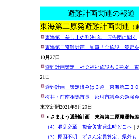
避難計画関連の報道
東海第二原発避難計画関連
（
東海第二差し止め判決1年 原告団に聞く
東海第二避難計画 知事「全施設 策定を
10月27日
避難計画策定 社会福祉施設も６割弱 
21日
避難計画 策定済みは３割 東海第二３
桜井・前南相馬市長 那珂市議会の勉強
東京新聞2021年5月20日
＜さまよう避難計画 東海第二原発運転
（4）混乱必至 複合災害発生時どこへ
｜
（3）原因不明 ずさん定員算定、県外も