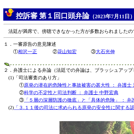
控訴審 第１回口頭弁論
（2023年7月11日
法廷が満席で、傍聴できなかった方が多数おられましたの
１．一審原告の意見陳述
①
相沢一正
②
花山知宏
③
大石光伸
２．弁護士による弁論（法廷での弁論は、ブラッシュアップ
(1)「司法審査のあり方」
①
原発の潜在的危険性と事故被害の甚大性 ： 弁護士 
②
科学の不定性と司法判断 ： 弁護士 中野宏典
③
「５層の深層防護の徹底」と「具体的危険」 ： 弁
(2)
「３.１１後の司法に求められる原発の安全性に関する認