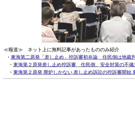
≪報道≫ ネット上に無料記事があったもののみ紹介
・
東海第二原発「差し止め」控訴審初弁論 住民側は地裁
・
東海第２原発差し止め控訴審 住民側、安全対策の不備
・
東海第２原発 廃炉しかない 差し止め訴訟の控訴審開始 